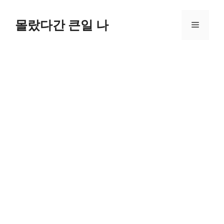
컨
텐
몰랐다간 큰일 나
메
츠
로
뉴
건
너
뛰
기