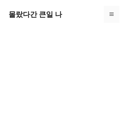
컨
텐
몰랐다간 큰일 나
메
츠
로
뉴
건
너
뛰
기