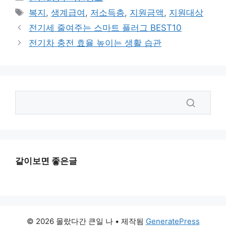
테
태
복지
,
생계급여
,
저소득층
,
지원금액
,
지원대상
고
그
전기세 줄여주는 스마트 플러그 BEST10
리
전기차 충전 효율 높이는 생활 습관
같이보면 좋은글
© 2026 몰랐다간 큰일 나
• 제작됨
GeneratePress