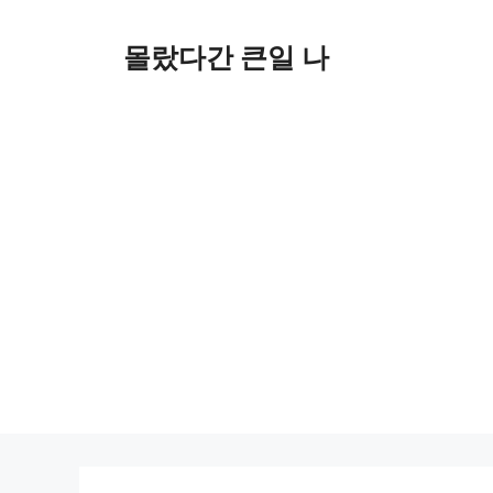
컨
텐
몰랐다간 큰일 나
츠
로
건
너
뛰
기