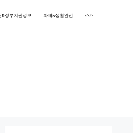
원&정부지원정보
화재&생활안전
소개