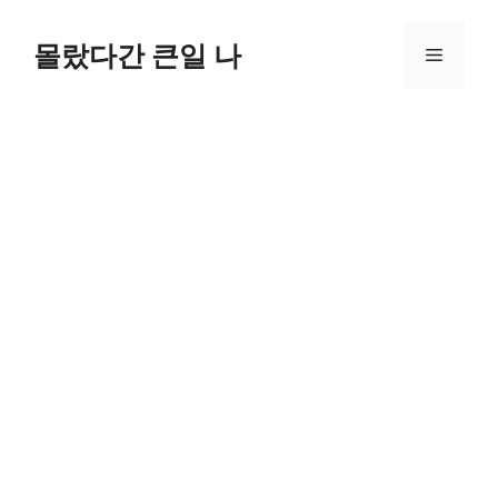
컨
텐
몰랐다간 큰일 나
메
츠
로
뉴
건
너
뛰
기