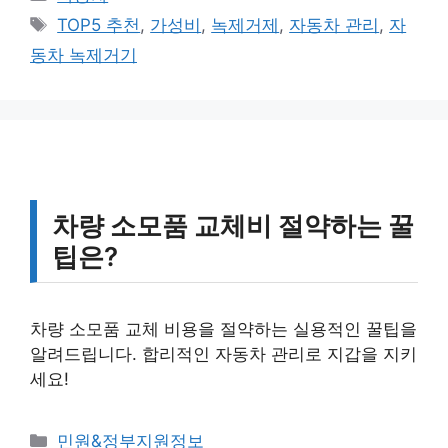
테
태
TOP5 추천
,
가성비
,
녹제거제
,
자동차 관리
,
자
고
그
동차 녹제거기
리
차량 소모품 교체비 절약하는 꿀
팁은?
차량 소모품 교체 비용을 절약하는 실용적인 꿀팁을
알려드립니다. 합리적인 자동차 관리로 지갑을 지키
세요!
카
민원&정부지원정보