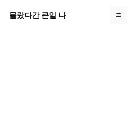
컨
텐
몰랐다간 큰일 나
메
츠
로
뉴
건
너
뛰
기