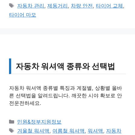
테
태
자동차 관리
,
제동거리
,
차량 안전
,
타이어 교체
,
고
그
타이어 마모
리
자동차 워셔액 종류와 선택법
자동차 워셔액 종류별 특징과 계절별, 상황별 올바
른 선택법을 알려드립니다. 깨끗한 시야 확보로 안
전운전하세요.
카
민원&정부지원정보
테
태
겨울철 워셔액
,
여름철 워셔액
,
워셔액
,
자동차