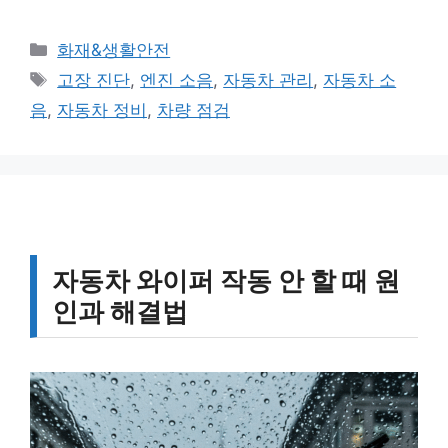
카
화재&생활안전
테
태
고장 진단
,
엔진 소음
,
자동차 관리
,
자동차 소
고
그
음
,
자동차 정비
,
차량 점검
리
자동차 와이퍼 작동 안 할 때 원
인과 해결법