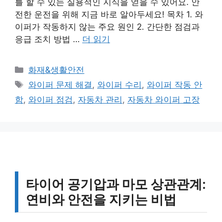
를 할 수 있는 실용적인 지식을 얻을 수 있어요. 안
전한 운전을 위해 지금 바로 알아두세요! 목차 1. 와
이퍼가 작동하지 않는 주요 원인 2. 간단한 점검과
응급 조치 방법 …
더 읽기
카
화재&생활안전
테
태
와이퍼 문제 해결
,
와이퍼 수리
,
와이퍼 작동 안
고
그
함
,
와이퍼 점검
,
자동차 관리
,
자동차 와이퍼 고장
리
타이어 공기압과 마모 상관관계:
연비와 안전을 지키는 비법