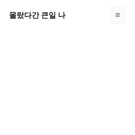
컨
텐
몰랐다간 큰일 나
메
츠
로
뉴
건
너
뛰
기