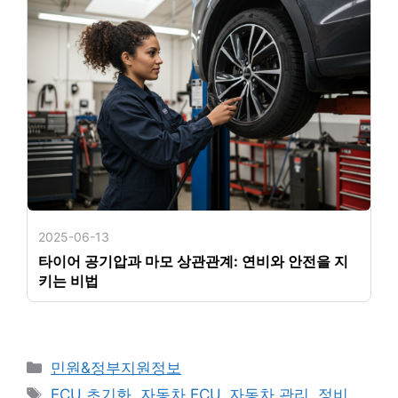
2025-06-13
타이어 공기압과 마모 상관관계: 연비와 안전을 지
키는 비법
카
민원&정부지원정보
테
태
ECU 초기화
,
자동차 ECU
,
자동차 관리
,
정비
,