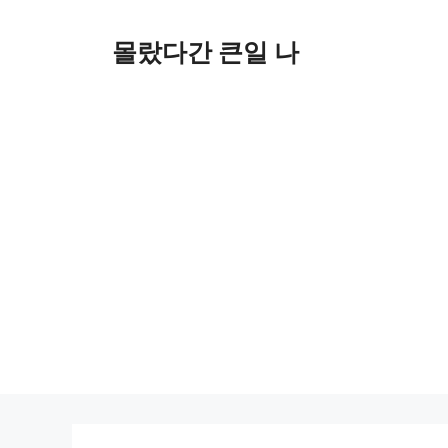
컨
텐
몰랐다간 큰일 나
츠
로
건
너
뛰
기