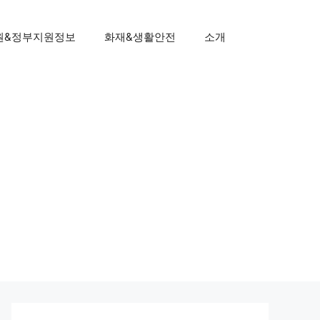
원&정부지원정보
화재&생활안전
소개