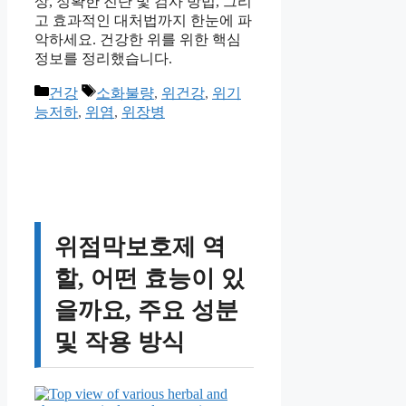
상, 정확한 진단 및 검사 방법, 그리
고 효과적인 대처법까지 한눈에 파
악하세요. 건강한 위를 위한 핵심
정보를 정리했습니다.
카
태
건강
소화불량
,
위건강
,
위기
테
그
능저하
,
위염
,
위장병
고
리
위점막보호제 역
할, 어떤 효능이 있
을까요, 주요 성분
및 작용 방식