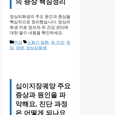
의 증상 핵심정리
장상피화생의 주요 원인과 증상을
핵심적으로 정리했습니다. 장상피
화생 치료 정보와 위 건강 관리에
대한 필수 내용을 확인하세요.
카
태
건강
소화기 질환
,
위 건강
,
위
테
그
암
,
위염
,
장상피화생
고
리
십이지장궤양 주요
증상과 원인을 파
악해요, 진단 과정
은 어떻게 되나요