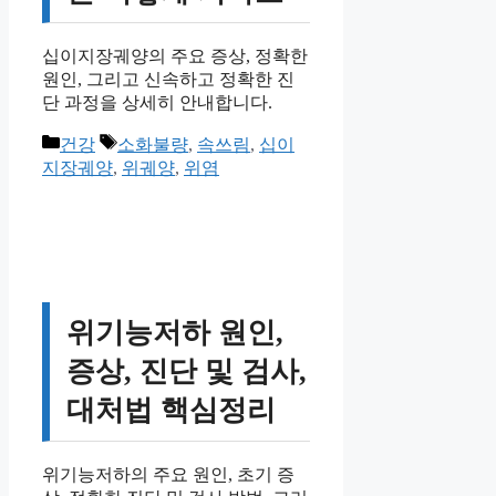
십이지장궤양의 주요 증상, 정확한
원인, 그리고 신속하고 정확한 진
단 과정을 상세히 안내합니다.
카
태
건강
소화불량
,
속쓰림
,
십이
테
그
지장궤양
,
위궤양
,
위염
고
리
위기능저하 원인,
증상, 진단 및 검사,
대처법 핵심정리
위기능저하의 주요 원인, 초기 증