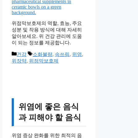
위점막보호제의 역할, 효능, 주요
성분 및 작용 방식에 대해 자세히
알아보세요. 위 건강 관리에 도움
이 되는 정보를 제공합니다.
카
태
건강
소화불량
,
속쓰림
,
위염
,
테
그
위장약
,
위점막보호제
고
리
위염에 좋은 음식
과 피해야 할 음식
위염 증상 완화를 위한 최적의 음