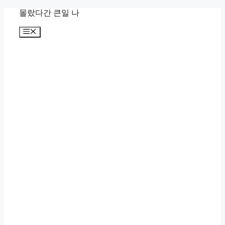
컨
몰랐다간 큰일 나
텐
메
츠
뉴
로
건
너
뛰
기