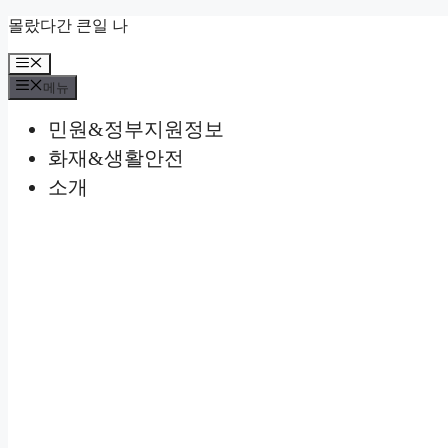
컨
몰랐다간 큰일 나
텐
메
츠
뉴
로
메뉴
건
민원&정부지원정보
너
뛰
화재&생활안전
기
소개