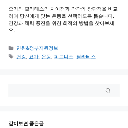
요가와 필라테스의 차이점과 각각의 장단점을 비교
하여 당신에게 맞는 운동을 선택하도록 돕습니다.
건강과 체력 증진을 위한 최적의 방법을 찾아보세
요.
카
민원&정부지원정보
테
태
건강
,
요가
,
운동
,
피트니스
,
필라테스
고
그
리
같이보면 좋은글