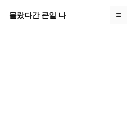
컨
텐
몰랐다간 큰일 나
메
츠
로
뉴
건
너
뛰
기