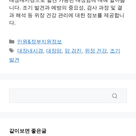
대장내시경으로 발견 가능한 대장암에 대해 알아봅
니다. 조기 발견과 예방의 중요성, 검사 과정 및 결
과 해석 등 위장 건강 관리에 대한 정보를 제공합니
다.
카
민원&정부지원정보
테
태
대장내시경
,
대장암
,
암 검진
,
위장 건강
,
조기
고
그
발견
리
같이보면 좋은글