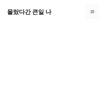
컨
텐
몰랐다간 큰일 나
메
츠
로
뉴
건
너
뛰
기