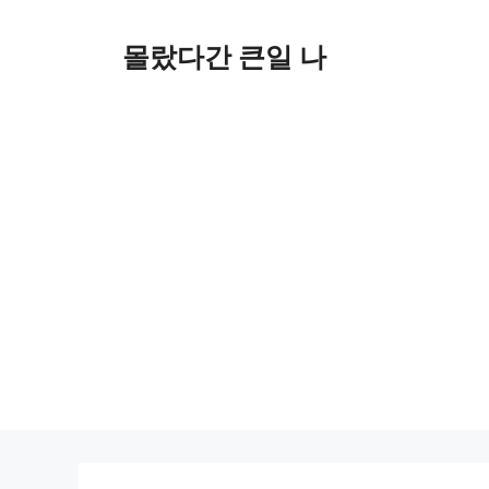
컨
텐
몰랐다간 큰일 나
츠
로
건
너
뛰
기