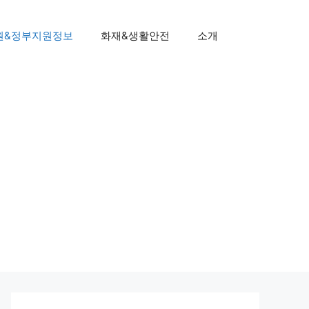
원&정부지원정보
화재&생활안전
소개