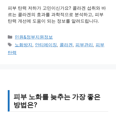
피부 탄력 저하가 고민이신가요? 콜라겐 섭취와 바
르는 콜라겐의 효과를 과학적으로 분석하고, 피부
탄력 개선에 도움이 되는 정보를 알려드립니다.
카
민원&정부지원정보
테
태
노화방지
,
안티에이징
,
콜라겐
,
피부관리
,
피부
고
그
탄력
리
피부 노화를 늦추는 가장 좋은
방법은?