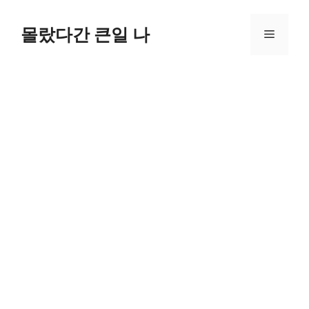
컨
텐
몰랐다간 큰일 나
메
츠
로
뉴
건
너
뛰
기