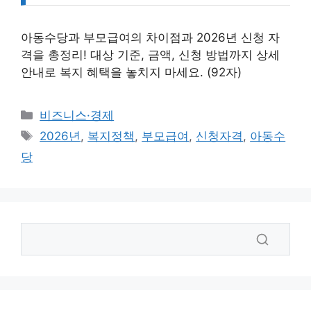
아동수당과 부모급여의 차이점과 2026년 신청 자
격을 총정리! 대상 기준, 금액, 신청 방법까지 상세
안내로 복지 혜택을 놓치지 마세요. (92자)
카
비즈니스·경제
테
태
2026년
,
복지정책
,
부모급여
,
신청자격
,
아동수
고
그
당
리