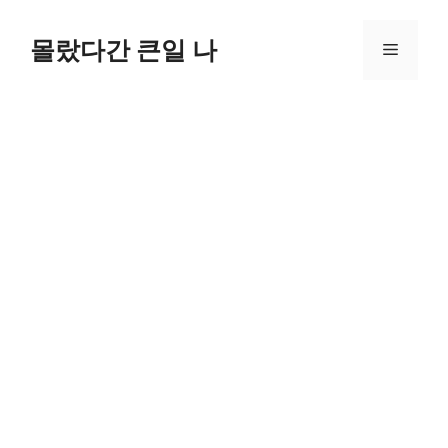
컨
텐
몰랐다간 큰일 나
메
츠
로
뉴
건
너
뛰
기