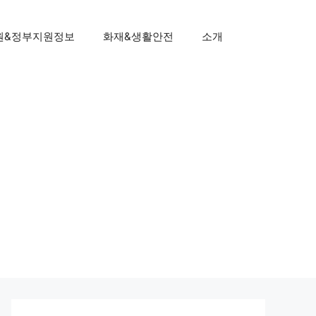
원&정부지원정보
화재&생활안전
소개