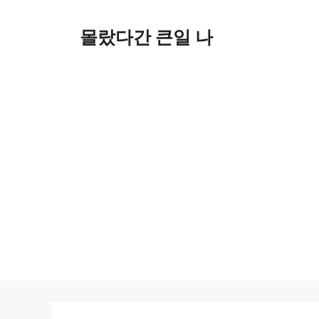
컨
텐
몰랐다간 큰일 나
츠
로
건
너
뛰
기