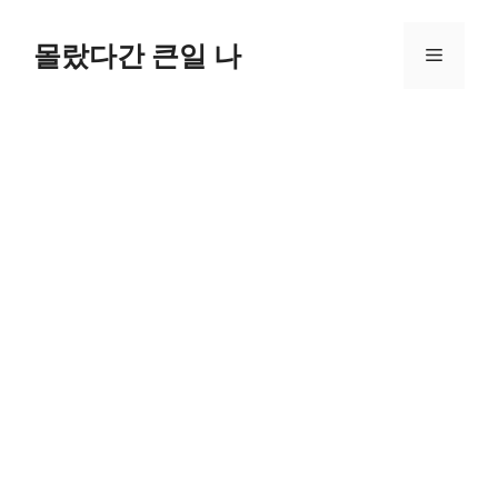
컨
텐
몰랐다간 큰일 나
메
츠
로
뉴
건
너
뛰
기