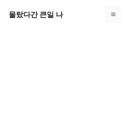
컨
텐
몰랐다간 큰일 나
메
츠
로
뉴
건
너
뛰
기