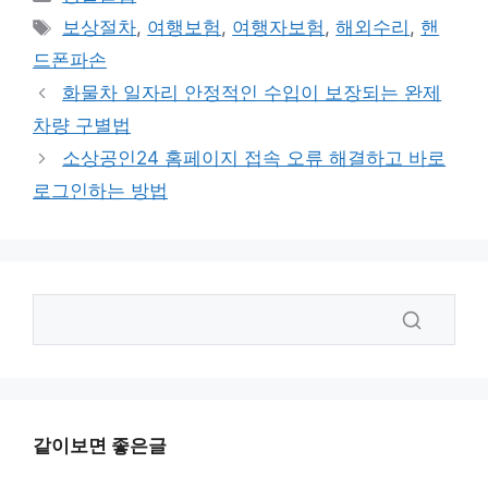
테
태
보상절차
,
여행보험
,
여행자보험
,
해외수리
,
핸
고
그
드폰파손
리
화물차 일자리 안정적인 수입이 보장되는 완제
차량 구별법
소상공인24 홈페이지 접속 오류 해결하고 바로
로그인하는 방법
같이보면 좋은글