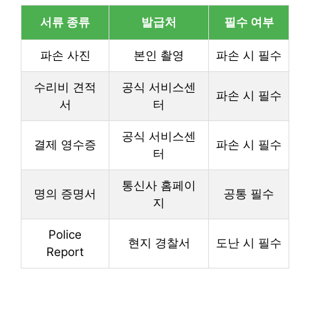
서류 종류
발급처
필수 여부
파손 사진
본인 촬영
파손 시 필수
수리비 견적
공식 서비스센
파손 시 필수
서
터
공식 서비스센
결제 영수증
파손 시 필수
터
통신사 홈페이
명의 증명서
공통 필수
지
Police
현지 경찰서
도난 시 필수
Report