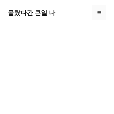
컨
텐
몰랐다간 큰일 나
메
츠
로
뉴
건
너
뛰
기