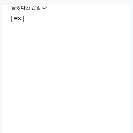
컨
몰랐다간 큰일 나
텐
메
츠
뉴
로
건
너
뛰
기