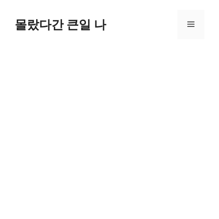
컨
텐
몰랐다간 큰일 나
메
츠
로
뉴
건
너
뛰
기