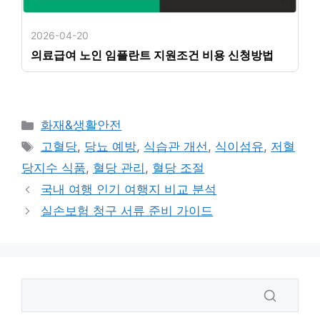
2026-04-20
의료급여 노인 임플란트 지원조건 비용 신청방법
카
화재&생활안전
테
태
고혈당
,
당뇨 예방
,
식습관 개선
,
식이섬유
,
저혈
고
그
당지수 식품
,
혈당 관리
,
혈당 조절
리
국내 여행 인기 여행지 비교 분석
실손보험 청구 서류 준비 가이드