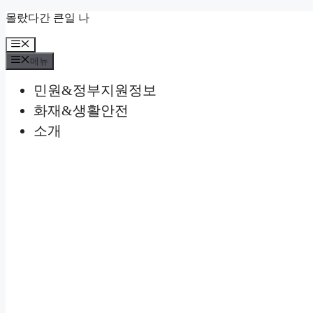
컨
몰랐다간 큰일 나
텐
메
츠
뉴
로
메뉴
건
민원&정부지원정보
너
뛰
화재&생활안전
기
소개