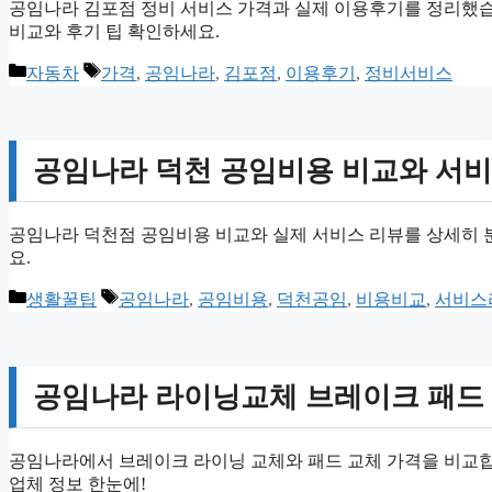
공임나라 김포점 정비 서비스 가격과 실제 이용후기를 정리했습니다
비교와 후기 팁 확인하세요.
카
태
자동차
가격
,
공임나라
,
김포점
,
이용후기
,
정비서비스
테
그
고
리
공임나라 덕천 공임비용 비교와 서비
공임나라 덕천점 공임비용 비교와 실제 서비스 리뷰를 상세히 
요.
카
태
생활꿀팁
공임나라
,
공임비용
,
덕천공임
,
비용비교
,
서비스
테
그
고
리
공임나라 라이닝교체 브레이크 패드 
공임나라에서 브레이크 라이닝 교체와 패드 교체 가격을 비교합
업체 정보 한눈에!