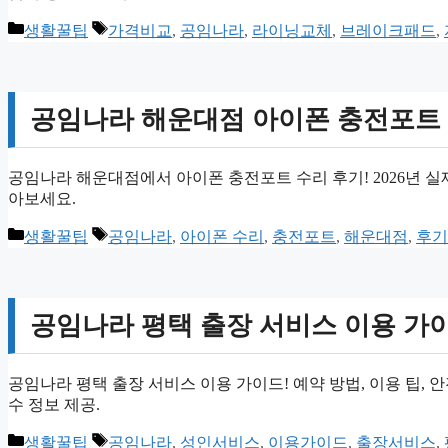
카
태
생활꿀팁
가격비교
,
공임나라
,
라이닝교체
,
브레이크패드
,
테
그
고
리
공임나라 해운대점 아이폰 충전포트 수
공임나라 해운대점에서 아이폰 충전포트 수리 후기! 2026년 실제
아보세요.
카
태
생활꿀팁
공임나라
,
아이폰 수리
,
충전포트
,
해운대점
,
후기
테
그
고
리
공임나라 평택 출장 서비스 이용 가
공임나라 평택 출장 서비스 이용 가이드! 예약 방법, 이용 팁,
수 정보 제공.
카
태
생활꿀팁
공임나라
,
성인서비스
,
이용가이드
,
출장서비스
,