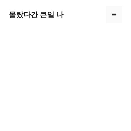
컨
텐
몰랐다간 큰일 나
메
츠
로
뉴
건
너
뛰
기