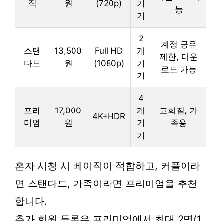
직
원
(720p)
기
능
기
2
계정 공유
스탠
13,500
Full HD
개
제한, 다운
다드
원
(1080p)
기
로드 가능
기
4
프리
17,000
개
고화질, 가
4K+HDR
미엄
원
기
족용
기
혼자 시청 시 베이직이 적합하고, 커플이라
면 스탠다드, 가족이라면 프리미엄을 추천
합니다.
추가 회원 등록은 프리미엄에서 최대 2명(1