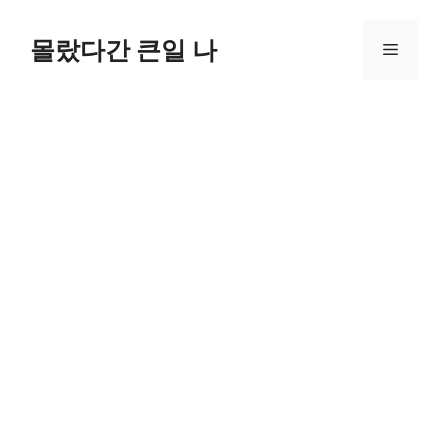
컨
텐
몰랐다간 큰일 나
메
츠
로
뉴
건
너
뛰
기