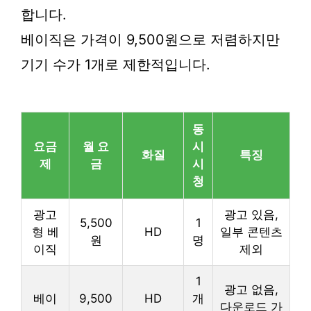
합니다.
베이직은 가격이 9,500원으로 저렴하지만
기기 수가 1개로 제한적입니다.
동
요금
월 요
시
화질
특징
제
금
시
청
광고
광고 있음,
5,500
1
형 베
HD
일부 콘텐츠
원
명
이직
제외
1
광고 없음,
베이
9,500
HD
개
다운로드 가