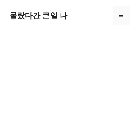
컨
텐
몰랐다간 큰일 나
메
츠
로
뉴
건
너
뛰
기