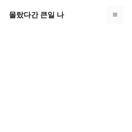
컨
텐
몰랐다간 큰일 나
메
츠
로
뉴
건
너
뛰
기