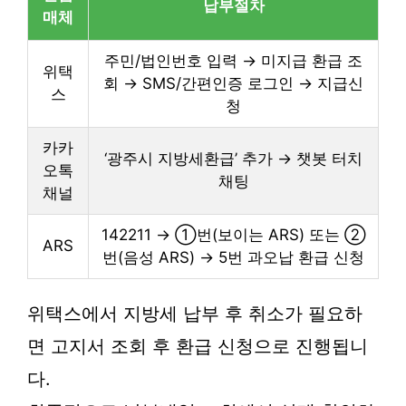
납부절차
매체
주민/법인번호 입력 → 미지급 환급 조
위택
회 → SMS/간편인증 로그인 → 지급신
스
청
카카
‘광주시 지방세환급’ 추가 → 챗봇 터치
오톡
채팅
채널
142211 → ①번(보이는 ARS) 또는 ②
ARS
번(음성 ARS) → 5번 과오납 환급 신청
위택스에서 지방세 납부 후 취소가 필요하
면 고지서 조회 후 환급 신청으로 진행됩니
다.