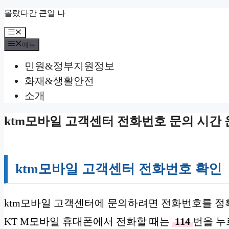
컨
몰랐다간 큰일 나
텐
메
츠
뉴
로
메뉴
건
민원&정부지원정보
너
뛰
화재&생활안전
기
소개
ktm모바일 고객센터 전화번호 문의 시간 
ktm모바일 고객센터 전화번호 확인
ktm모바일 고객센터에 문의하려면 전화번호를 정
KT M모바일 휴대폰에서 전화할 때는
114
번을 누