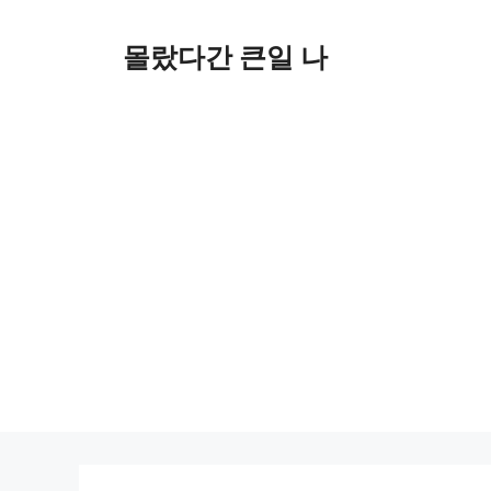
컨
텐
몰랐다간 큰일 나
츠
로
건
너
뛰
기