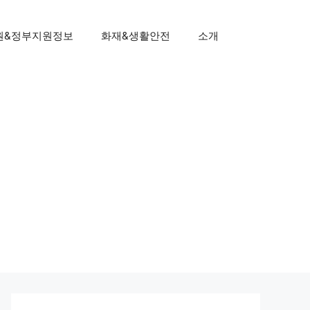
원&정부지원정보
화재&생활안전
소개