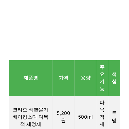
주
요
색
제품명
가격
용량
기
상
능
다
크리오 생활물가
목
5,200
투
베이킹소다 다목
500ml
적
원
명
적 세정제
세