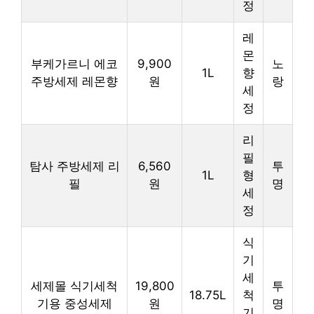
정
레
몬
부케가르니 에코
9,900
노
1L
향
주방세제 레몬향
원
랑
세
정
리
필
탐사 주방세제 리
6,560
투
1L
형
필
원
명
세
정
식
기
세
세제몰 식기세척
19,800
투
18.75L
척
기용 중성세제
원
명
기