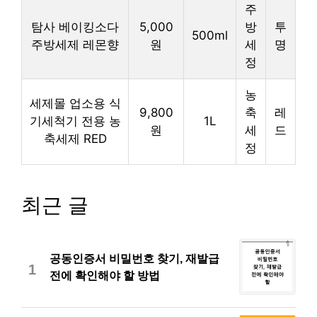
주
탐사 베이킹소다
5,000
방
투
500ml
주방세제 레몬향
원
세
명
정
농
세제몰 업소용 식
9,800
축
레
기세척기 전용 농
1L
원
세
드
축세제 RED
정
최근 글
공동인증서 비밀번호 찾기, 재발급
1
전에 확인해야 할 방법