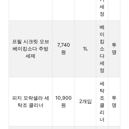
세
정
베
이
프릴 시크릿 오브
킹
7,740
투
베이킹소다 주방
1L
소
원
명
세제
다
세
정
세
탁
피지 모락셀라 세
10,900
조
투
2개입
탁조 클리너
원
클
명
리
너