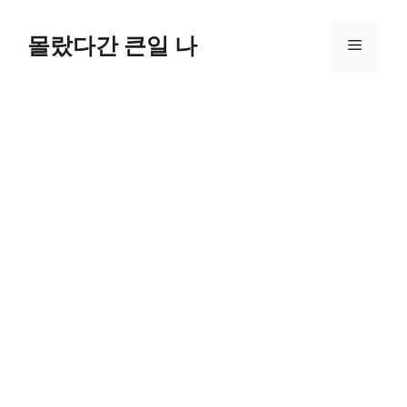
컨
텐
몰랐다간 큰일 나
메
츠
로
뉴
건
너
뛰
기