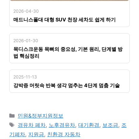
2026-04-30
매드니스폴대 대형 SUV 천장 세차도 쉽게 하기
2026-01-30
목디스크운동 목뼈의 중요성, 기본 원리, 단계별 방
법 핵심정리
2025-11-13
강박증 머릿속 반복 생각 멈추는 4단계 멈춤 기술
카
민원&정부지원정보
테
태
경유차 폐차
,
노후경유차
,
대기환경
,
보조금
,
조
고
그
기폐차
,
지원금
,
친환경 자동차
리