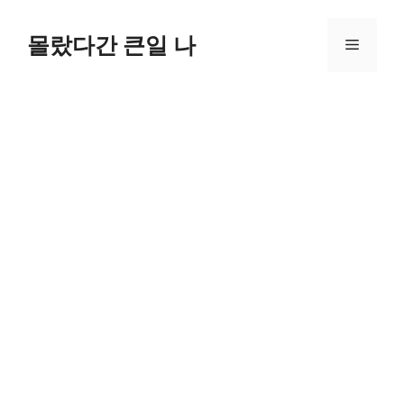
컨
텐
몰랐다간 큰일 나
메
츠
로
뉴
건
너
뛰
기