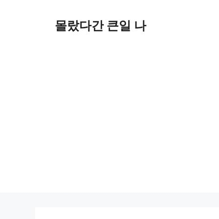
컨
텐
몰랐다간 큰일 나
츠
로
건
너
뛰
기