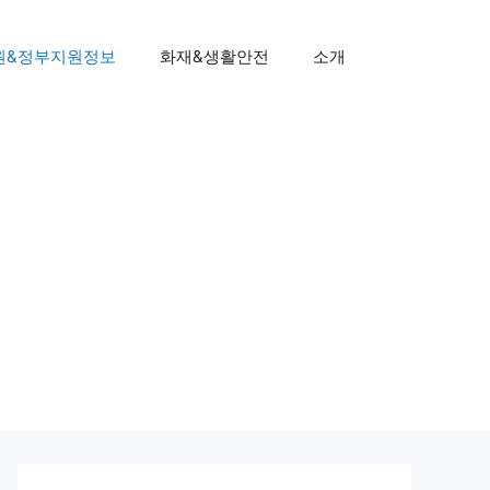
원&정부지원정보
화재&생활안전
소개