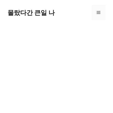
컨
텐
몰랐다간 큰일 나
메
츠
로
뉴
건
너
뛰
기