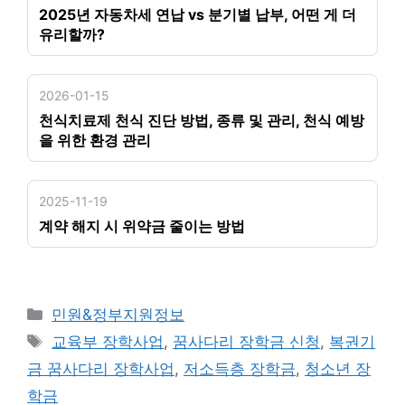
2025년 자동차세 연납 vs 분기별 납부, 어떤 게 더
유리할까?
2026-01-15
천식치료제 천식 진단 방법, 종류 및 관리, 천식 예방
을 위한 환경 관리
2025-11-19
계약 해지 시 위약금 줄이는 방법
카
민원&정부지원정보
테
태
교육부 장학사업
,
꿈사다리 장학금 신청
,
복권기
고
그
금 꿈사다리 장학사업
,
저소득층 장학금
,
청소년 장
리
학금