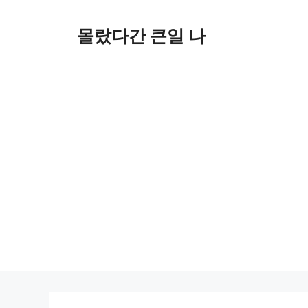
컨
텐
몰랐다간 큰일 나
츠
로
건
너
뛰
기