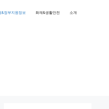
원&정부지원정보
화재&생활안전
소개