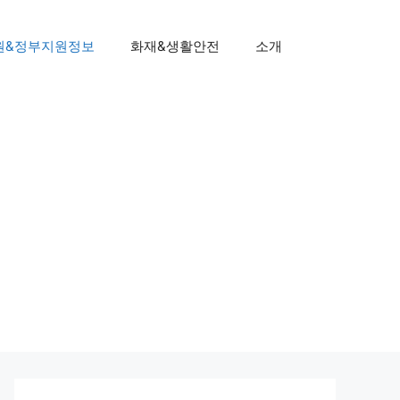
원&정부지원정보
화재&생활안전
소개