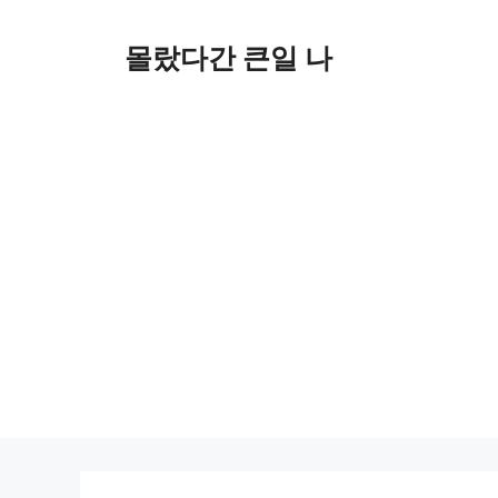
컨
텐
몰랐다간 큰일 나
츠
로
건
너
뛰
기