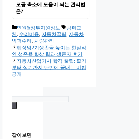
모공 축소에 도움이 되는 관리법
은?
카
태
민원&정부지원정보
범퍼교
테
그
체
,
수리비용
,
자동차꿀팁
,
자동차
고
범퍼수리
,
차량관리
리
췌장암2기생존율 높이는 현실적
인 생존율 향상 팁과 생존자 후기
자동차산업기사 합격 꿀팁: 필기
부터 실기까지 단번에 끝내는 비법
공개
같이보면