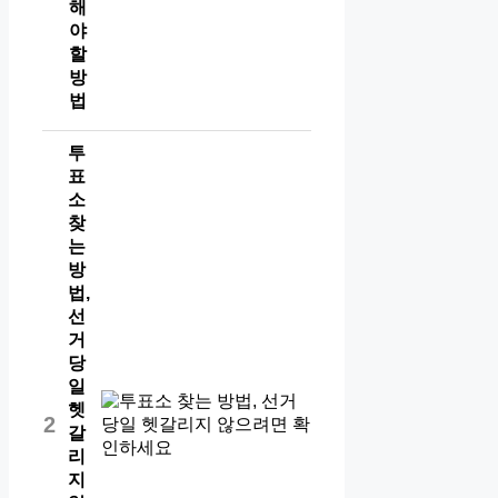
해
야
할
방
법
투
표
소
찾
는
방
법,
선
거
당
일
헷
2
갈
리
지