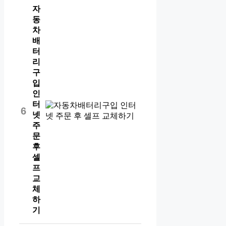
자
동
차
배
터
리
구
입
인
터
6
넷
주
문
후
셀
프
교
체
하
기