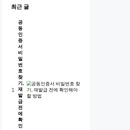
최근 글
공
동
인
증
서
비
밀
번
호
찾
기,
재
1
발
급
전
에
확
인