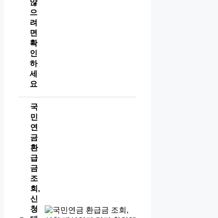
않
으
려
면
확
인
하
세
요
국
민
연
금
환
급
금
조
회,
신
청