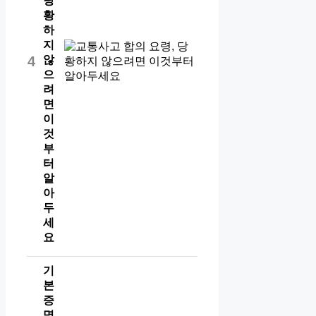
당
황
하
지
않
4
으
려
면
이
것
부
터
알
아
두
세
요
기
본
증
명