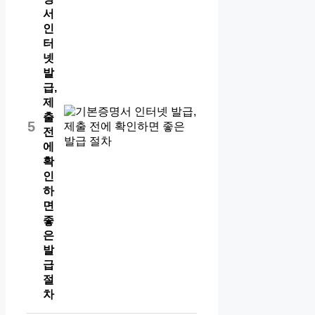
서
인
터
넷
발
급,
제
출
5
전
에
확
인
하
면
좋
은
발
급
절
차