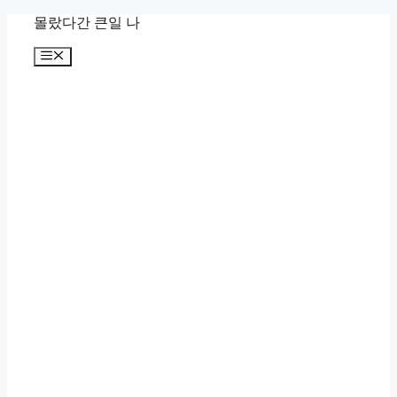
컨
몰랐다간 큰일 나
텐
메
츠
뉴
로
건
너
뛰
기