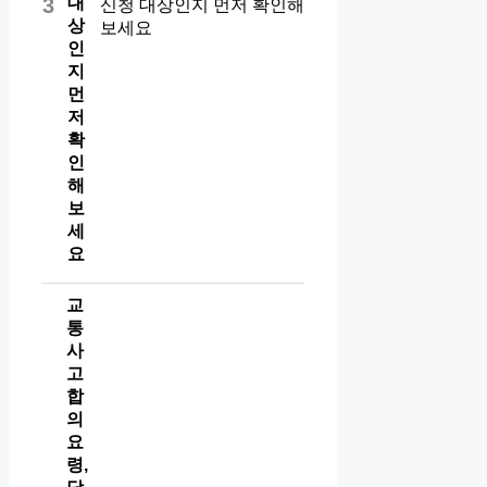
대
3
상
인
지
먼
저
확
인
해
보
세
요
교
통
사
고
합
의
요
령,