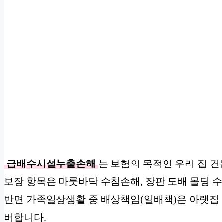
급배수시설누출손해
는 보험의 목적인 우리 집 
보장 항목은 마룻바닥 수침손해, 장판 도배 몰딩 
반면 가족일상생활 중 배상책임(일배책)은 아랫집 
버합니다.