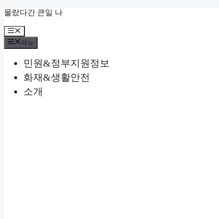
컨
몰랐다간 큰일 나
텐
메
츠
뉴
로
메뉴
건
민원&정부지원정보
너
뛰
화재&생활안전
기
소개