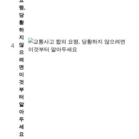
요
령,
당
황
하
지
않
4
으
려
면
이
것
부
터
알
아
두
세
요