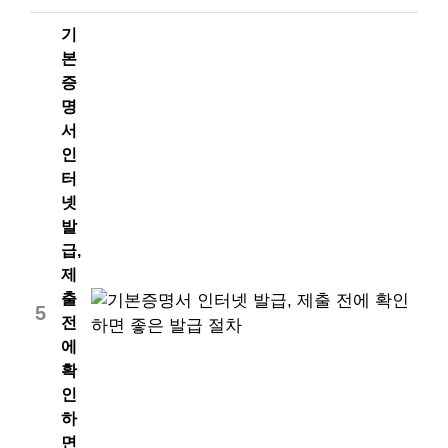
기
본
증
명
서
인
터
넷
발
급,
제
출
5
전
에
확
인
하
면