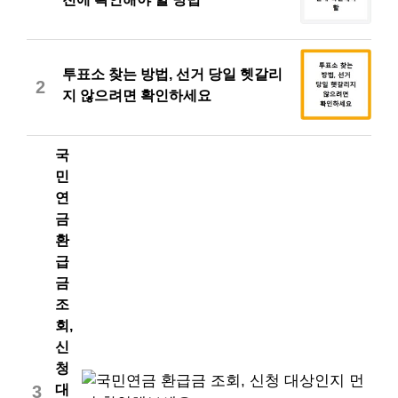
투표소 찾는 방법, 선거 당일 헷갈리
2
지 않으려면 확인하세요
국
민
연
금
환
급
금
조
회,
신
청
대
3