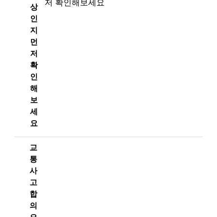
상
인
지
먼
저
확
인
해
보
세
요
교
통
사
고
합
의