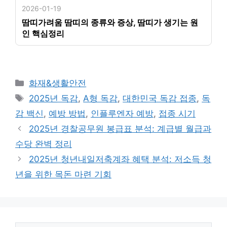
2026-01-19
땀띠가려움 땀띠의 종류와 증상, 땀띠가 생기는 원
인 핵심정리
카
화재&생활안전
테
태
2025년 독감
,
A형 독감
,
대한민국 독감 접종
,
독
고
그
감 백신
,
예방 방법
,
인플루엔자 예방
,
접종 시기
리
2025년 경찰공무원 봉급표 분석: 계급별 월급과
수당 완벽 정리
2025년 청년내일저축계좌 혜택 분석: 저소득 청
년을 위한 목돈 마련 기회