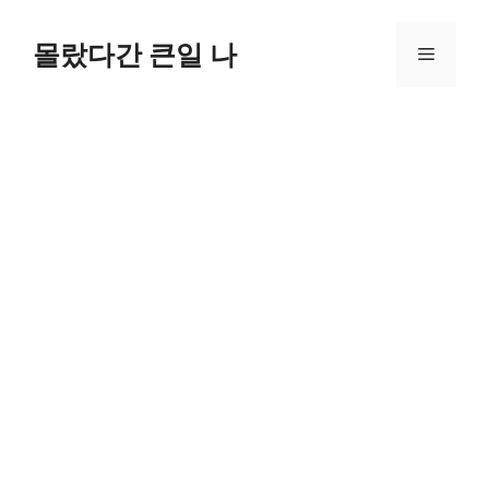
컨
텐
몰랐다간 큰일 나
메
츠
로
뉴
건
너
뛰
기