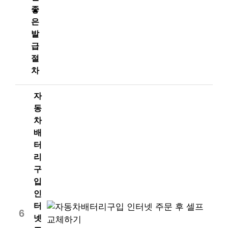
좋
은
발
급
절
차
자
동
차
배
터
리
구
입
인
터
6
넷