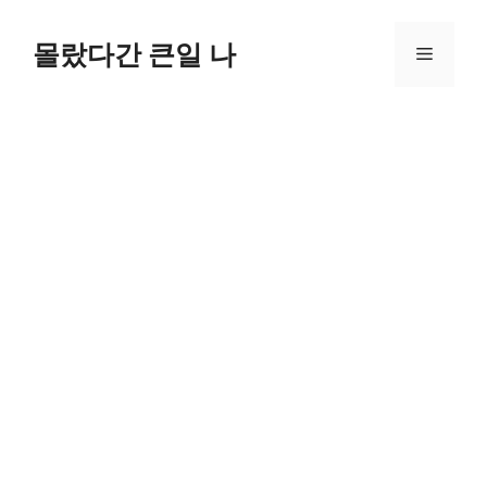
컨
텐
몰랐다간 큰일 나
메
츠
로
뉴
건
너
뛰
기