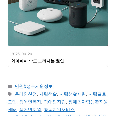
2025-09-29
와이파이 속도 느려지는 원인
카
민원&정부지원정보
테
태
온라인신청
,
자립생활
,
자립생활지원
,
자립프로
고
그
그램
,
장애인복지
,
장애인자립
,
장애인자립생활지원
리
센터
,
장애인지원
,
활동지원서비스