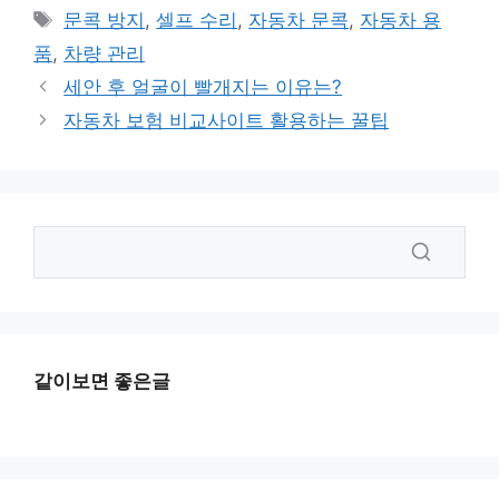
테
태
문콕 방지
,
셀프 수리
,
자동차 문콕
,
자동차 용
고
그
품
,
차량 관리
리
세안 후 얼굴이 빨개지는 이유는?
자동차 보험 비교사이트 활용하는 꿀팁
같이보면 좋은글