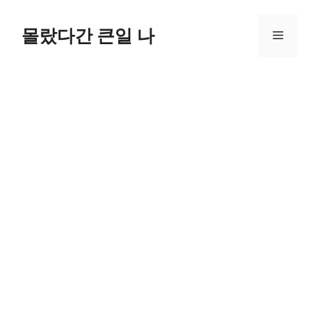
컨
텐
몰랐다간 큰일 나
메
츠
로
뉴
건
너
뛰
기