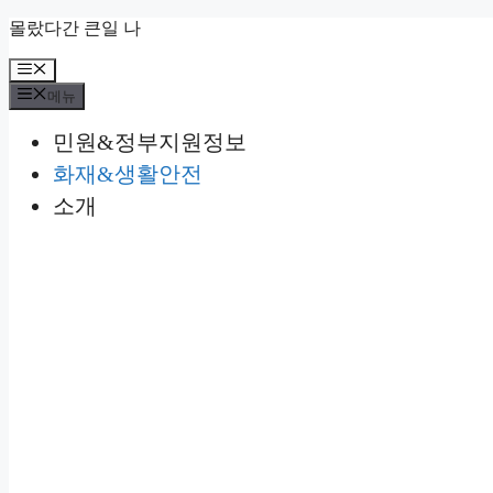
컨
몰랐다간 큰일 나
텐
메
츠
뉴
로
메뉴
건
민원&정부지원정보
너
뛰
화재&생활안전
기
소개