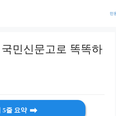
민
, 국민신문고로 똑똑하
 5줄 요약