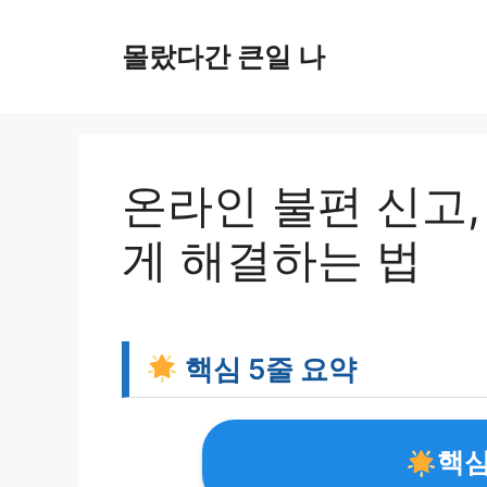
컨
텐
몰랐다간 큰일 나
츠
로
건
너
뛰
온라인 불편 신고
기
게 해결하는 법
핵심 5줄 요약
핵심