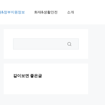
원&정부지원정보
화재&생활안전
소개
같이보면 좋은글