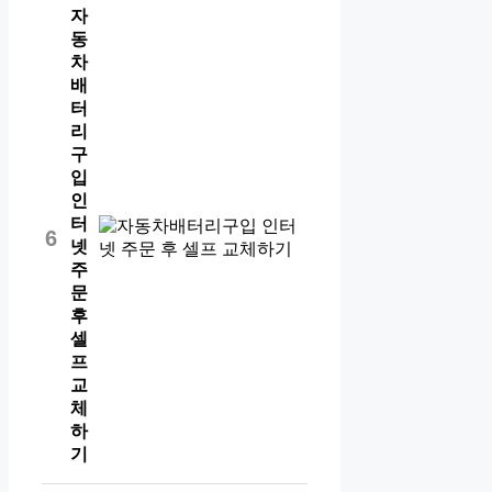
자
동
차
배
터
리
구
입
인
터
6
넷
주
문
후
셀
프
교
체
하
기