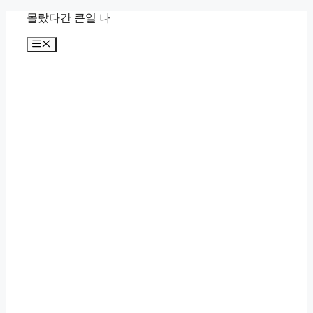
컨
몰랐다간 큰일 나
텐
메
츠
뉴
로
건
너
뛰
기