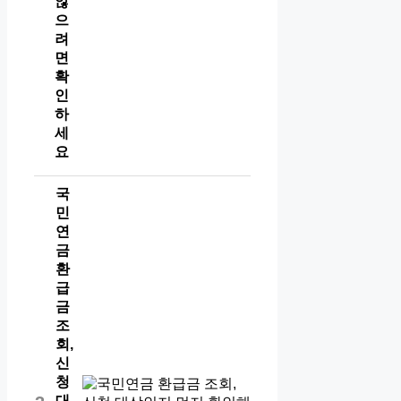
않
으
려
면
확
인
하
세
요
국
민
연
금
환
급
금
조
회,
신
청
대