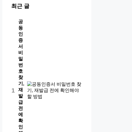
최근 글
공
동
인
증
서
비
밀
번
호
찾
기,
재
1
발
급
전
에
확
인