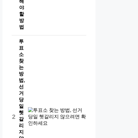
해
야
할
방
법
투
표
소
찾
는
방
법,
선
거
당
일
헷
2
갈
리
지