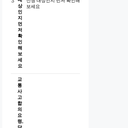
3
상
인
지
먼
저
확
인
해
보
세
요
교
통
사
고
합
의
요
령,
당