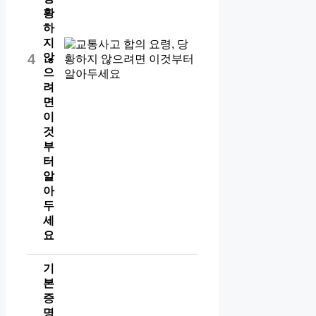
황
하
지
않
4
으
려
면
이
것
부
터
알
아
두
세
요
기
본
증
명