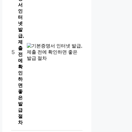
서
인
터
넷
발
급,
제
출
5
전
에
확
인
하
면
좋
은
발
급
절
차