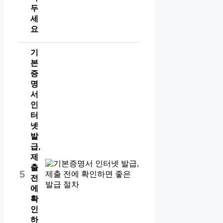
두
세
요
기
본
증
명
서
인
터
넷
발
급,
제
출
5
전
에
확
인
하