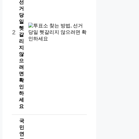
선
거
당
일
헷
2
갈
리
지
않
으
려
면
확
인
하
세
요
국
민
연