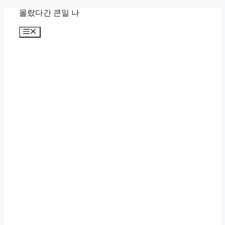
컨
몰랐다간 큰일 나
텐
메
츠
뉴
로
건
너
뛰
기