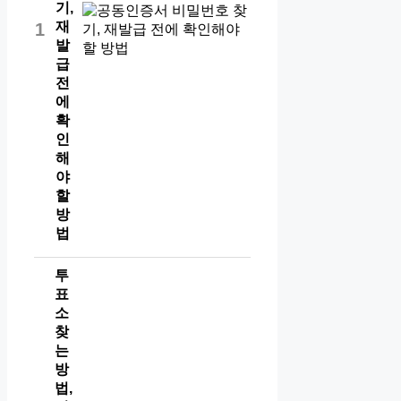
기,
재
1
발
급
전
에
확
인
해
야
할
방
법
투
표
소
찾
는
방
법,