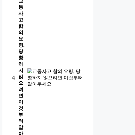
교
통
사
고
합
의
요
령,
당
황
하
지
않
4
으
려
면
이
것
부
터
알
아