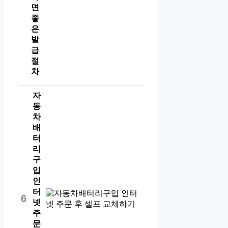
면
좋
은
발
급
절
차
자
동
차
배
터
리
구
입
인
터
6
넷
주
문