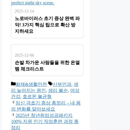
2025-12-14
노로바이러스 초기 증상 완벽 파
악! 3가지 핵심 팁으로 확산 방
지하세요
2025-12-06
손발 차가운 사람들을 위한 온열
템 체크리스트
카
태
화재&생활안전
산부인과
,
생
테
그
리 늦어지는 원인
,
생리 불순
,
여성
고
건강
,
호르몬 불균형
리
임신 극초기 증상 총정리 – 내 몸
의 변화를 알아보세요
2025년 청년취업성공패키지
100% 지원 인기 직업훈련 과정 총
정리