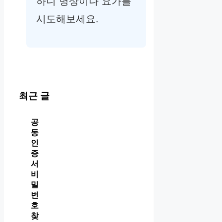
하니 명상이나 요가를
시도해보세요.
최근 글
공
동
인
증
서
비
밀
번
호
찾