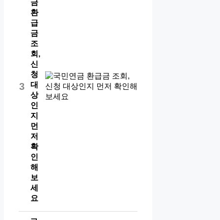
금
환
급
금
조
회,
신
청
대
3
상
인
지
먼
저
확
인
해
보
세
요