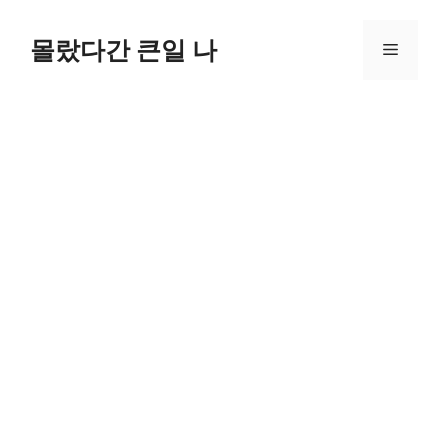
컨
텐
몰랐다간 큰일 나
메
츠
로
뉴
건
너
뛰
기