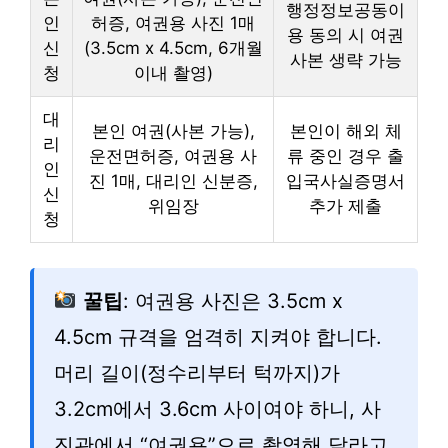
행정정보공동이
인
허증, 여권용 사진 1매
용 동의 시 여권
신
(3.5cm x 4.5cm, 6개월
사본 생략 가능
청
이내 촬영)
대
본인 여권(사본 가능),
본인이 해외 체
리
운전면허증, 여권용 사
류 중인 경우 출
인
진 1매, 대리인 신분증,
입국사실증명서
신
위임장
추가 제출
청
꿀팁
: 여권용 사진은 3.5cm x
4.5cm 규격을 엄격히 지켜야 합니다.
머리 길이(정수리부터 턱까지)가
3.2cm에서 3.6cm 사이여야 하니, 사
진관에서 “여권용”으로 촬영해 달라고