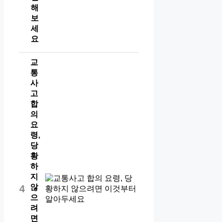
해
보
세
요
교
통
사
고
합
의
요
령,
당
황
하
지
않
4
으
려
면