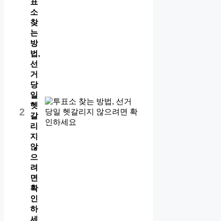
표
소
찾
는
방
법,
선
거
당
일
헷
2
갈
리
지
않
으
려
면
확
인
하
세