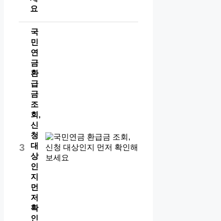
요
국
민
연
금
환
급
금
조
회,
신
청
대
3
상
인
지
먼
저
확
인