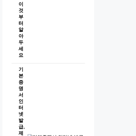
이
것
부
터
알
아
두
세
요
기
본
증
명
서
인
터
넷
발
급,
제