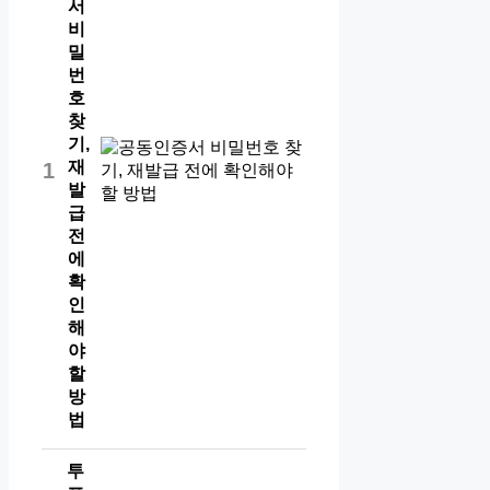
서
비
밀
번
호
찾
기,
재
1
발
급
전
에
확
인
해
야
할
방
법
투