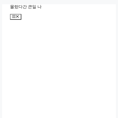
컨
몰랐다간 큰일 나
텐
메
츠
뉴
로
건
너
뛰
기