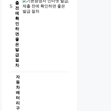
출
5
전
에
확
인
하
면
좋
은
발
급
절
차
자
동
차
배
터
리
구