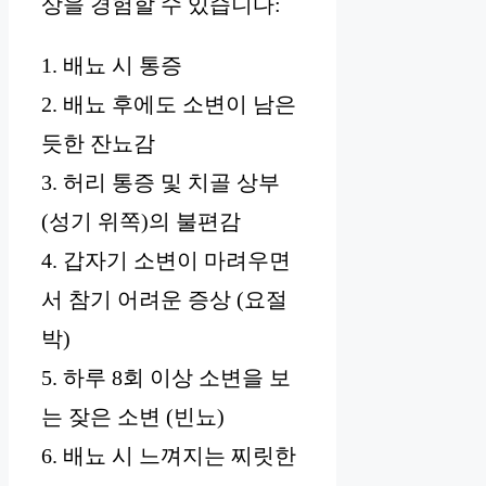
상을 경험할 수 있습니다:
1. 배뇨 시 통증
2. 배뇨 후에도 소변이 남은
듯한 잔뇨감
3. 허리 통증 및 치골 상부
(성기 위쪽)의 불편감
4. 갑자기 소변이 마려우면
서 참기 어려운 증상 (요절
박)
5. 하루 8회 이상 소변을 보
는 잦은 소변 (빈뇨)
6. 배뇨 시 느껴지는 찌릿한