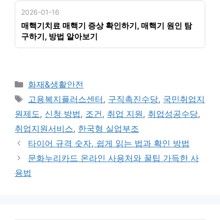
2026-01-16
매핵기치료 매핵기 증상 확인하기, 매핵기 원인 탐
구하기, 방법 알아보기
카
화재&생활안전
테
태
고용복지플러스센터
,
구직촉진수당
,
국민취업지
고
그
원제도
,
신청 방법
,
조건
,
취업 지원
,
취업성공수당
,
리
취업지원서비스
,
한국형 실업부조
타이어 규격 숫자, 쉽게 읽는 법과 확인 방법
문화누리카드 온라인 사용처와 꿀팁 가득한 사
용법