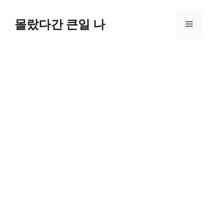
컨
텐
몰랐다간 큰일 나
메
츠
로
뉴
건
너
뛰
기