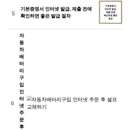
기본증명서 인터넷 발급, 제출 전에
5
확인하면 좋은 발급 절차
자
동
차
배
터
리
구
입
인
터
6
넷
주
문
후