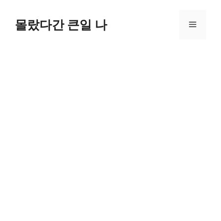
컨
텐
몰랐다간 큰일 나
메
츠
로
뉴
건
너
뛰
기