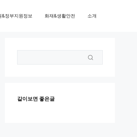
원&정부지원정보
화재&생활안전
소개
같이보면 좋은글