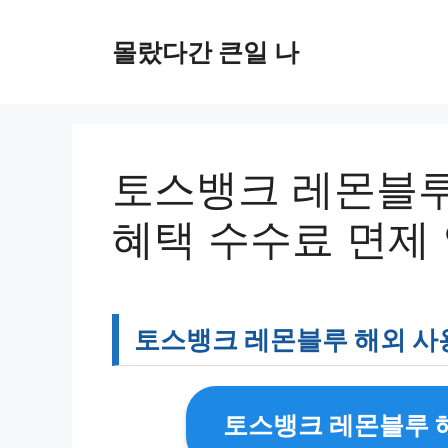
컨
텐
몰랐다간 큰일 나
츠
로
건
너
뛰
토스뱅크 레몬블루
기
혜택 수수료 면제
토스뱅크 레몬블루 해외 사
토스뱅크 레몬블루 