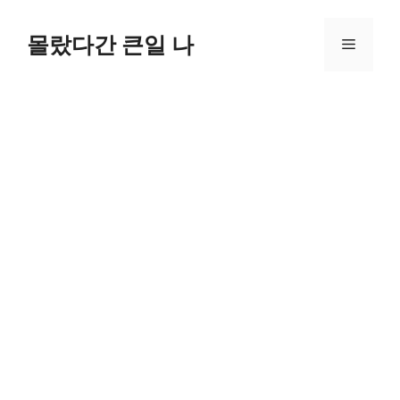
컨
텐
몰랐다간 큰일 나
메
츠
로
뉴
건
너
뛰
기