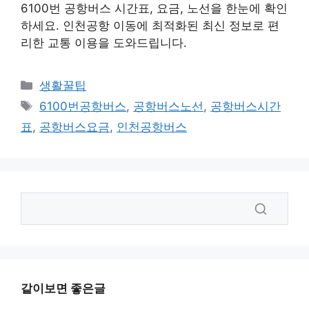
6100번 공항버스 시간표, 요금, 노선을 한눈에 확인
하세요. 인천공항 이동에 최적화된 최신 정보로 편
리한 교통 이용을 도와드립니다.
카
생활꿀팁
테
태
6100번공항버스
,
공항버스노선
,
공항버스시간
고
그
표
,
공항버스요금
,
인천공항버스
리
같이보면 좋은글