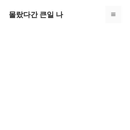
컨
텐
몰랐다간 큰일 나
메
츠
로
뉴
건
너
뛰
기